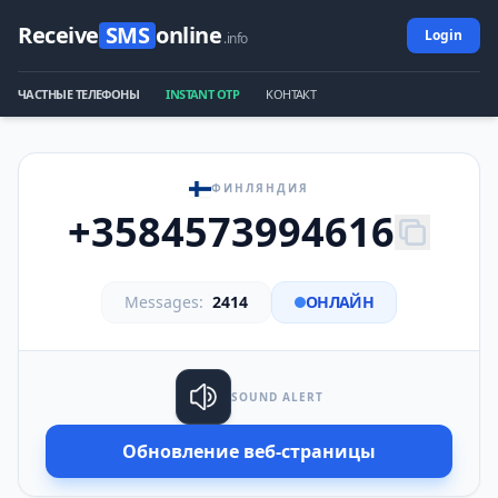
Receive
SMS
online
Login
.info
ЧАСТНЫЕ ТЕЛЕФОНЫ
INSTANT OTP
KОНТАКТ
ФИНЛЯНДИЯ
+3584573994616
Messages:
2414
ОНЛАЙН
SOUND ALERT
Обновление веб-страницы